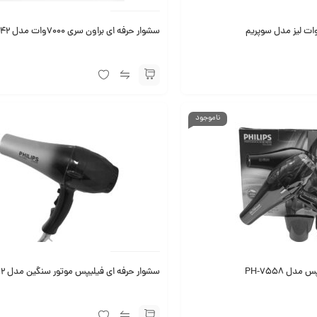
سشوار حرفه ای براون سری 7000وات مدل 5542
ناموجود
ل PH-7558
سشوار حرفه ای فیلیپس موتور سنگین مدل PH-8882