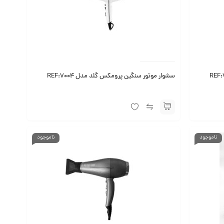
سشوار موتور سنگین پرومکس گلد مدل REF:7004
ناموجود
ناموجود