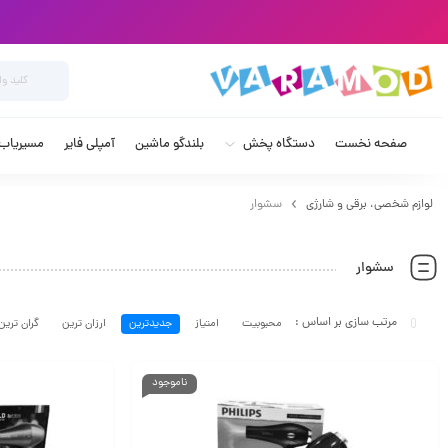
صفحه نخست
دستگاه پخش
بلندگو ماشین
آمپلی فایر
مسیریاب خ
لوازم شخصی، برقی و شارژی
سشوار
سشوار
محبوبیت
امتیاز
جدیدترین
ارزان ترین
گران ترین
ناموجود