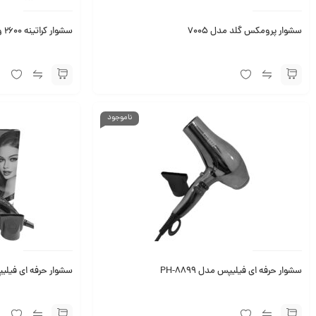
سشوار پرومکس گلد مدل 7005
سشوار کراتینه 2600 وات لیز مدل سوپریم
ناموجود
سشوار حرفه ای فیلیپس مدل PH-8899
سشوار حرفه ای فیلیپس مد