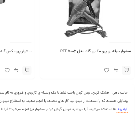
سشوار حرفه ای پرو مکس گلد مدل REF 7006
سشوار پرومکس گلد 4000وات مدل Fb7000
حالت دهی ، خشک کردن، برس کردن راحت فقط با یک وسیله ی کاربردی و ضروری به نام
سشو
وسایلی هستند که با استفاده از میتوانید کار های مختلف را انجام دهید. به اصطلاح میت
کراتینه
ها استفاده میشود. آیا میدانید درمان گوش درد با سشوار نیز انجام میشود؟ آیا تا