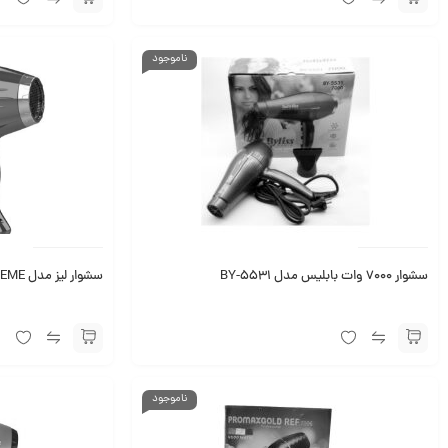
ناموجود
سشوار 7000 وات بابلیس مدل BY-5531
سشوار لیز مدل EXTREME
ناموجود