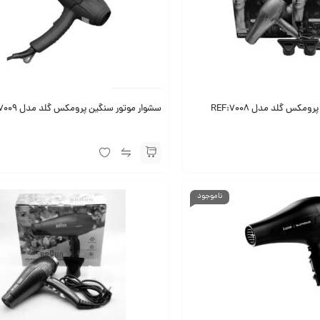
مکس گلد مدل REF:7008
سشوار موتور سنگین پرومکس گلد مدل REF:7009
ناموجود