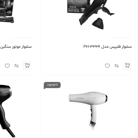
سشوار فلیپس مدل PH-3336
سشوار موتور سنگین پرو
ناموجود