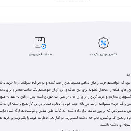
ای آگاهی از قیمت روز و خرید سشوار اصلی و باکیفیت با وارامد همراه باشید.
تضمین بهترین قیمت
ضمانت اصل بودن
ن دستگاه یک موتور الکتریکی است که برای خشک کردن و یا حالت دادن به مو از ان استفاده م
ان برای انجام کار های گوناگون استفاده کنیم. هنگامیکه این هما به مو های خیس و یا هر شئ
 مد
ال 1402 بود که خواستیم خرید را برای تمامی مشتریانمان راحت کنیم و در هر کجا بتوانند از ما خرید داش
ج های اضافه را متحمل نشوند برای این هدف و این آرمان خواستیم یک سایت معتبر را برای تما
کشورمان بسازیم و خرید کردن را برای ان ها به راحتی اب خوردن کنیم پس از الان به بعد به صو
رنتی و کم هزینه میتوانید از لب مرز بانه خرید خود را انجام دهید و در این کار هیچ واسطه ای نداش
می محصولاتی که بر روی سایت قرار داده شده اند کاملا طبق عکس و توضیحات ارائه شده برایت
ود و هیچ کم و کسری نخواهد داشت امیدواریم در کنار هم خاطرات خوب را رقم بزنیم و خرید ه
ده های شخصی و خانگی استفاده میشود. دستگاه های صنعتی آن برای انجام خدمات ماشینی بیشتر کا
صرفه ای داشته باشید.