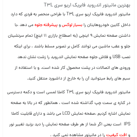
بهترین مانیتور اندروید فابریک اریو سری T3L
مانیتور اندروید فابریک اریو سری T3L با طراحی منحصر به فردی که دارد
داخل کابین خودروهایتان را
بسیار لوکس
و
پیشرفته جلوه
می دهد ،با
داشتن صفحه نمایش 9 اینچی (به اصطلاح بازاری 11 اینچ) تمام سرنشینان
جلو و عقب ماشین می توانند کامل بر تصویر مسلط باشند ، برای اینکه
نصب USB و فلاش جلوه صفحه نمایش اندروید را زشت نشان ندهد
ورودی های اتصالات در پشت محصول کار شده است. و با استفاده از
سیم های رابط میتوانید آن را به خارج از داشبورد منتقل کنید.
مانیتور اندروید فابریک اریو سری T3L کاملا لمسی است و دکمه دسترسی
در کناره ی سمت چپ گذاشته شده است ، همانطور که در بالا به صفحه
نمایش اشاره کردیم ،صفحه نمایش LCD می باشد و دارای قابلیت کاملا
IPS است یعنی اگر شما از هر طرف صفحه نمایش را دید بزنید تغییر نور
و
افت کیفیت
را در مانیتور مشاهده نمی کنید .