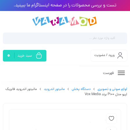
تست و بررسی محصولات را در صفحه اینستاگرام ما ببینید.
0
ورود / عضویت
سبد خرید
فهرست
لوازم صوتی و تصویری
دستگاه پخش
مانیتور اندروید
مانیتور اندروید فابریک
اریو مدل P100 برند Vox Media