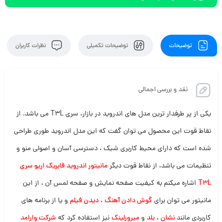
جنس هیتسینک: فلزی
فرمت های پشتیبانی
فرمت های صوتی: MP3 / WMA / OGG / APE / AAC / FLAC / WAV
فرمت های تصویری: RMVB / RM / FLV / 3GP / MPEG / DIVX / XVID / DAT /
توضیحات
توضیحات تکمیلی
نظرات کاربران
VOB / AVI / MP4 / MP5
انتقال تصویر
میرورلینک: دارد
کارپلی: مانیتور های رام 2 حافظه 32 به بالا قابلیت کارپلی دارند
نقد و بررسی اجمالی
گارانتی
مهلت تست: 7 روز
یکی از پر طرفدار ترین مدل های اندروید در بازار، سری T3L می باشد. از
گارانتی: سلامت فنی و ظاهری و فیزیکی
عمومی
نقاط قوت این محصول می توان گفت که این مدل اندروید طوری طراحی
ساخت: چین (درجه یک /اصلی)
شده است که دارای محیط کاربری شیک ، دسترسی آسان و اصولی منو و
تنظیمات می باشد، از نقاط قوت دیگر
مانیتور اندروید فابریک اریو سری
T3L
اشاره میکنم به کیفیت صفحه نمایش و صفحه لمس آن ، از این
مانیتور می توان برای
گوش دادن آهنگ
،
دیدن فیلم
و یا از برنامه های
کاربردی مانند
نشان
،
بلد
و
میرورلینک
نیز استفاده کرد که
شرکت وارامد