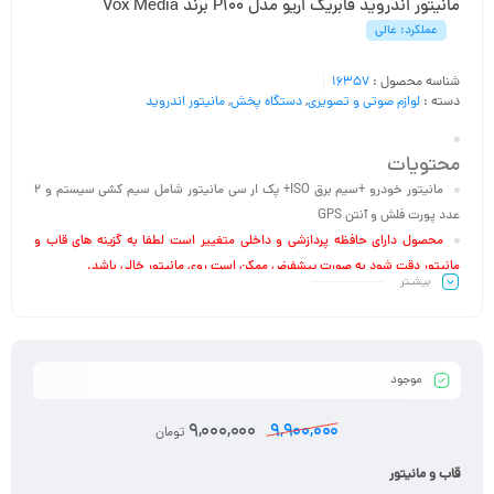
مانیتور اندروید فابریک اریو مدل P100 برند Vox Media
عملکرد: عالی
شناسه محصول :
16357
دسته :
لوازم صوتی و تصویری
,
دستگاه پخش
,
مانیتور اندروید
محتویات
مانیتور خودرو +سیم برق ISO+ پک ار سی مانیتور شامل سیم کشی سیستم و 2
عدد پورت فلش و آنتن
GPS
محصول دارای حافظه پردازشی و داخلی متغییر است لطفا به گزینه های قاب و
مانیتور دقت شود به صورت پیشفرض ممکن است روی مانیتور خالی باشد.
بیشـتر
اتصالات
شبکه های ارتباطی: wifi ، اینترنت سیم کارت (در صورت انتخاب مانیتور سیم کارت
خور)
پشتیبانی از کارت حافظه جانبی: دارد
موجود
پورتSD: ندارد
پورت AUX: ندارد
9,000,000
9,900,000
تومان
پشتیبانی از کارت حافظه جانبی: دارد
پورت USB: دارای 2 پورد فلش
قاب و مانیتور