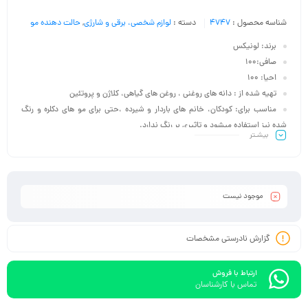
شناسه محصول :
4747
دسته :
لوازم شخصی، برقی و شارژی
,
حالت دهنده مو
برند: لونیکس
صافی:100
احیا: 100
تهیه شده از : دانه های روغنی ، روغن های گیاهی، کلاژن و پروتئین
مناسب برای: کودکان، خانم های باردار و شیرده ،حتی برای مو های دکلره و رنگ
شده نیز استفاده میشود و تاثیری بر رنگ ندارد.
بیشـتر
موجود نیست
گزارش نادرستی مشخصات
ارتباط با فروش
تماس با کارشناسان