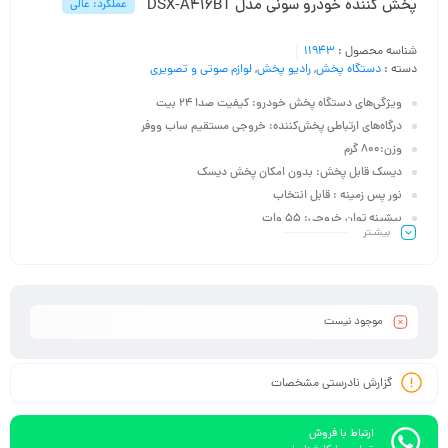
پخش کننده خودرو سونی مدل DSX-A416BT
عملکرد: عالی
شناسه محصول :
11943
دسته :
دستگاه پخش
,
رادیو پخش
,
لوازم صوتی و تصویری
ویژگی‌های دستگاه پخش خودرو: کیفیت صدا ۲۴ بیت
درگاه‌های ارتباطی پخش‌کننده: خروجی مستقیم ساب ووفر
وزن:۸۰۰ گرم
دیسک قابل پخش: بدون امکان پخش دیسک
نور پس زمینه : قابل انتخاب
بیشینه توان خروجی: ۵۵ وات
بیشـتر
ابعاد: ۱۸x۱۷.۷x۵ سانتی‌متر
سیستم عامل سازگار:iOS ، اندروید
موجود نیست
گزارش نادرستی مشخصات
ارتباط با فروش