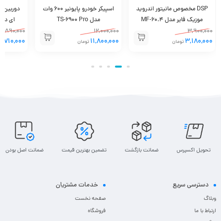
DSP مخصوص مانیتور اندروید
اسپیکر خودرو پایونیر 600 وات
موزیک فایر مدل MF-60.4
مدل TS-6900 Pro
ای دی ar Camera Back
890,000
12,000,000
3,900,000
710,000
11,800,000
3,180,000
تومان
تومان
تو
تحویل اکسپرس
ضمانت بازگشت
تضمین بهترین قیمت
ضمانت اصل بودن
دسترسی سریع
خدمات مشتریان
وبلاگ
صفحه نخست
ارتباط با ما
فروشگاه