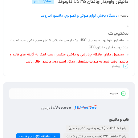
مانیتور ولوم‌دار چانگان CS35 دایموند
عملکرد: عالی
دسته :
دستگاه پخش
,
لوازم صوتی و تصویری
,
مانیتور اندروید
محتویات
مانیتور خودرو +سیم برق ISO+ پک ار سی مانیتور شامل سیم کشی سیستم و 2
عدد پورت فلش و آنتن
GPS
محصول دارای حافظه پردازشی و داخلی متغییر است لطفا به گزینه های قاب و
مانیتور دقت شود به صورت پیشفرض ممکن است روی مانیتور خالی باشد.
بیشـتر
اتصالات
شبکه های ارتباطی: wifi ، اینترنت سیم کارت (در صورت انتخاب مانیتور سیم کارت
خور)
پشتیبانی از کارت حافظه جانبی: دارد
موجود
پورتSD: ندارد
پورت AUX: ندارد
11,700,000
12,300,000
تومان
پشتیبانی از کارت حافظه جانبی: دارد
پورت USB: دارای 2 پورد فلش
قاب و مانیتور
بلوتوث: دارد
رام 1 حافظه 16( فریم و سیم کشی کامل)
مشخصات سخت افزاری
رام 2 حافظه 32 (فریم و سیم کشی کامل)
رام 1 حافظه 16(بدون فریم)