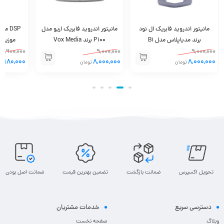
مانیتور اندروید فابریک ال نود
مانیتور اندروید فابریک اریو مدل
DSP 
برند مدیاپلاس مدل B1
P100 برند Vox Media
موزیک فای
3,900,000
9,000,000
9,000,000
3,180,000
8,000,000
8,000,000
تومان
تومان
تحویل اکسپرس
ضمانت بازگشت
تضمین بهترین قیمت
ضمانت اصل بودن
دسترسی سریع
خدمات مشتریان
وبلاگ
صفحه نخست