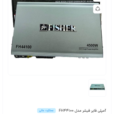
آمپلی فایر فیشر مدل FH44100
عملکرد: عالی