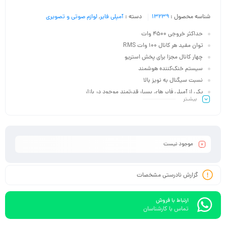
شناسه محصول :
13239
دسته :
آمپلی فایر
,
لوازم صوتی و تصویری
حداکثر خروجی 4500 وات
توان مفید هر کانال 100 وات RMS
چهار کانال مجزا برای پخش استریو
سیستم خنک‌کننده هوشمند
نسبت سیگنال به نویز بالا
یکی از آمپلی فایر های بسیار قدرتمند موجود در بازار
بیشـتر
کیفیت عالی و قدرتمند
موجود نیست
گزارش نادرستی مشخصات
ارتباط با فروش
تماس با کارشناسان